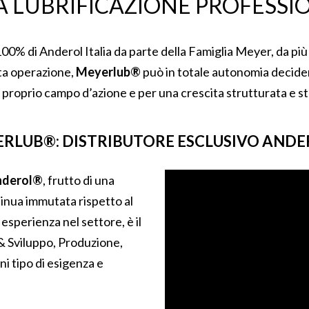
A LUBRIFICAZIONE PROFESSI
100% di Anderol Italia da parte della Famiglia Meyer, da pi
esta operazione,
Meyerlub®
può in totale autonomia decider
proprio campo d’azione e per una crescita strutturata e st
RLUB®: DISTRIBUTORE ESCLUSIVO AND
nderol®
, frutto di una
ntinua immutata rispetto al
i esperienza nel settore, è il
& Sviluppo, Produzione,
ni tipo di esigenza e